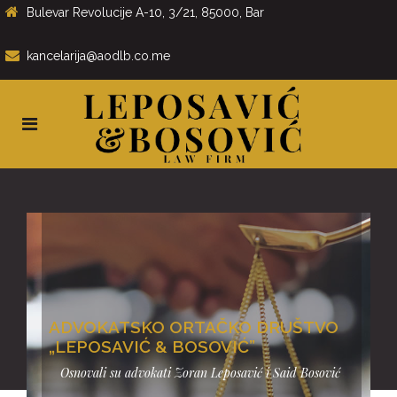
Bulevar Revolucije A-10, 3/21, 85000, Bar
kancelarija@aodlb.co.me
ADVOKATSKO ORTAČKO DRUŠTVO
„LEPOSAVIĆ & BOSOVIĆ”
Osnovali su advokati Zoran Leposavić i Said Bosović